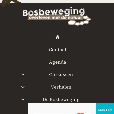
H
o
Contact
m
e
Agenda
Cursussen
Verhalen
De Bosbeweging
W