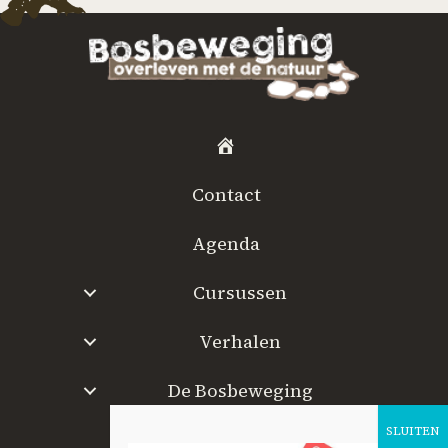
H
o
Contact
m
e
Agenda
Cursussen
Verhalen
De Bosbeweging
W