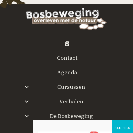
H
o
Contact
m
e
Agenda
Cursussen
Verhalen
De Bosbeweging
W