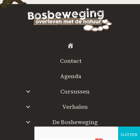
H
o
Contact
m
e
Agenda
Cursussen
Verhalen
De Bosbeweging
W