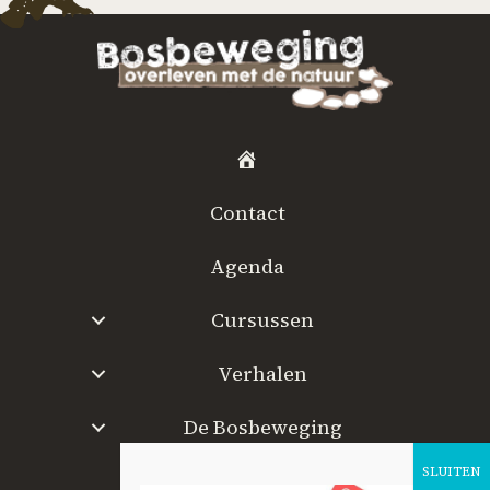
H
o
Contact
m
e
Agenda
Cursussen
Verhalen
De Bosbeweging
W