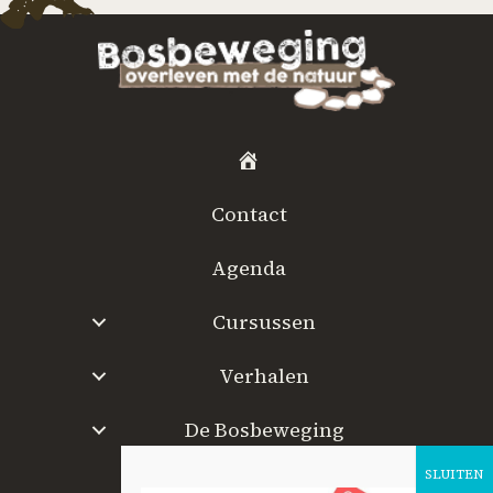
H
o
Contact
m
e
Agenda
Cursussen
Verhalen
De Bosbeweging
W