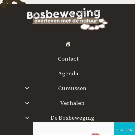
H
o
Contact
m
e
Agenda
Cursussen
Verhalen
De Bosbeweging
W