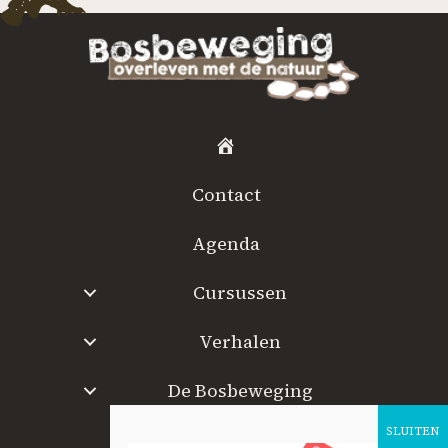
H
o
Contact
m
e
Agenda
Cursussen
Verhalen
De Bosbeweging
W