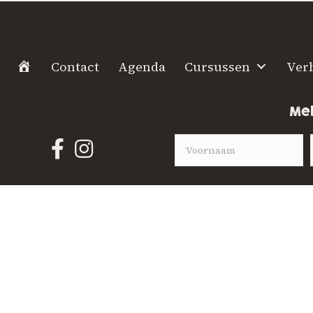
H
Contact
Agenda
Cursussen
Ver
o
m
Mel
e