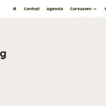
H
Contact
Agenda
Cursussen
o
m
e
ng