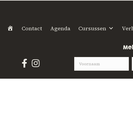
H
Contact
Agenda
Cursussen
Ver
o
m
Mel
e