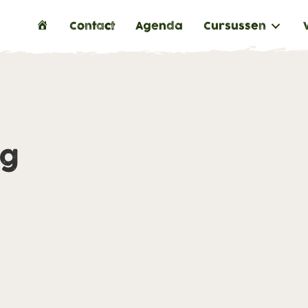
H
Contact
Agenda
Cursussen
o
m
e
ng