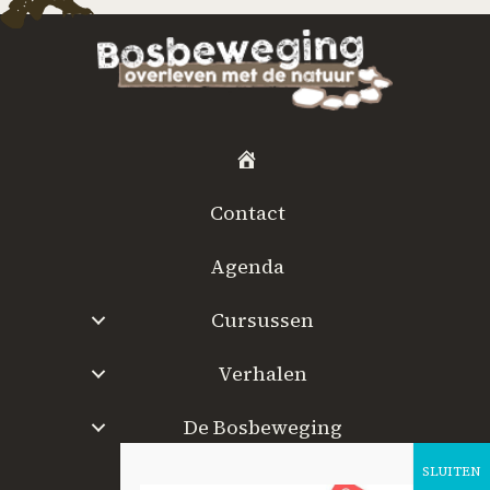
H
o
Contact
m
e
Agenda
Cursussen
Verhalen
De Bosbeweging
W