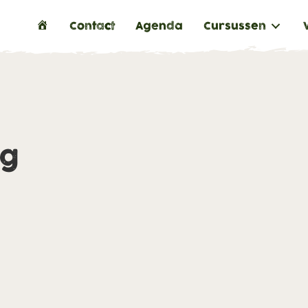
H
Contact
Agenda
Cursussen
o
m
e
ng