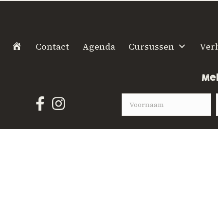
H
Contact
Agenda
Cursussen
Ver
o
m
Mel
e