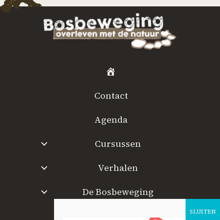
H
o
Contact
m
e
Agenda
Cursussen
Verhalen
De Bosbeweging
W