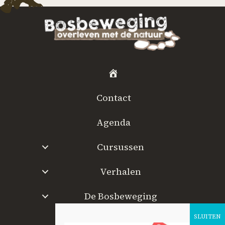
H
o
Contact
m
e
Agenda
Cursussen
Verhalen
De Bosbeweging
W