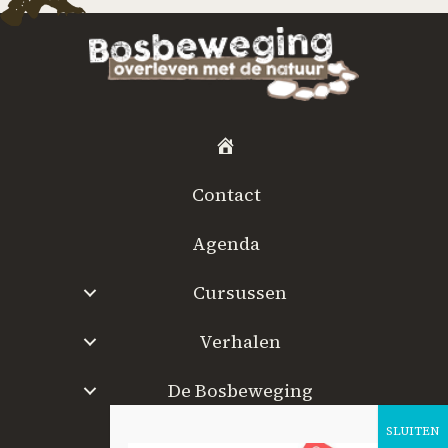
H
o
Contact
m
e
Agenda
Cursussen
Verhalen
De Bosbeweging
W