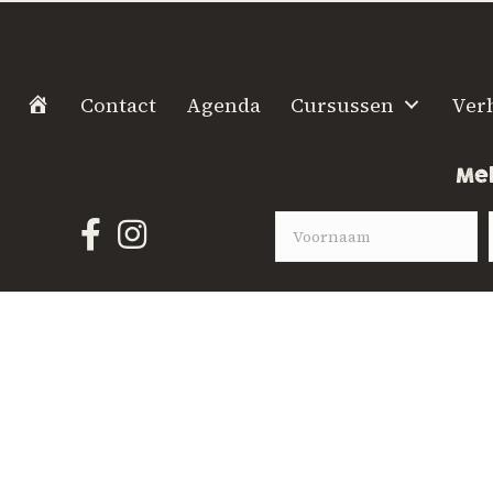
H
Contact
Agenda
Cursussen
Ver
o
m
Mel
e