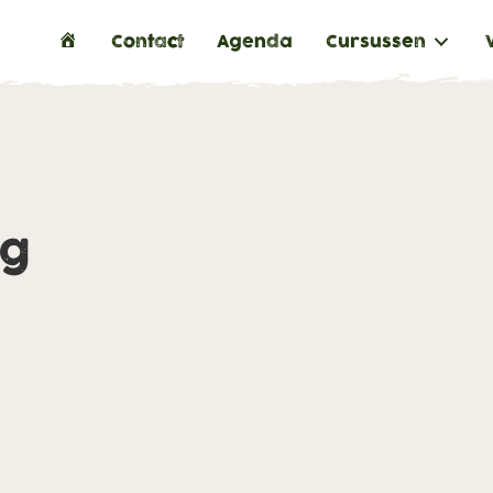
H
Contact
Agenda
Cursussen
o
m
e
ng