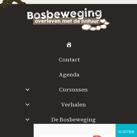
H
o
Contact
m
e
Agenda
Cursussen
Verhalen
De Bosbeweging
W