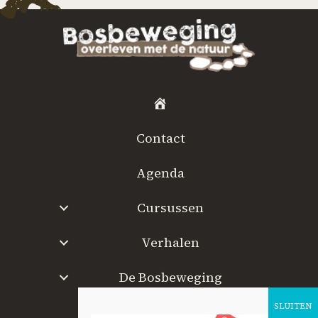
H
o
Contact
m
e
Agenda
Cursussen
Verhalen
De Bosbeweging
W