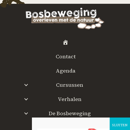
H
o
Contact
m
e
Agenda
Cursussen
Verhalen
De Bosbeweging
W