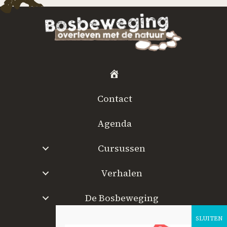
H
o
Contact
m
e
Agenda
Cursussen
Verhalen
De Bosbeweging
W