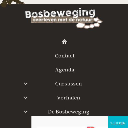
H
o
Contact
m
e
Agenda
Cursussen
Verhalen
De Bosbeweging
W