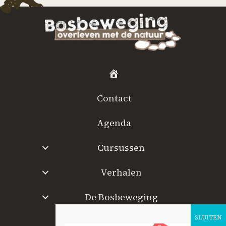
H
o
Contact
m
e
Agenda
Cursussen
Verhalen
De Bosbeweging
W