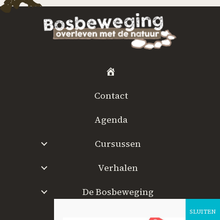
H
o
Contact
m
e
Agenda
Cursussen
Verhalen
De Bosbeweging
W