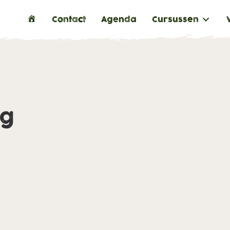
H
Contact
Agenda
Cursussen
o
m
e
ng