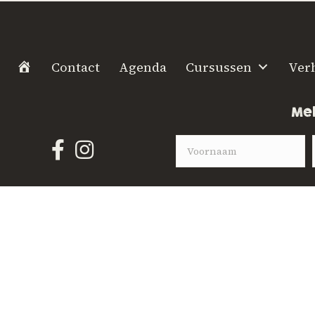
H
Contact
Agenda
Cursussen
Ver
o
m
Mel
e