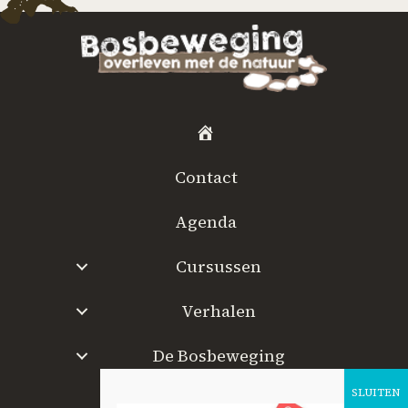
H
o
Contact
m
e
Agenda
Cursussen
Verhalen
De Bosbeweging
W