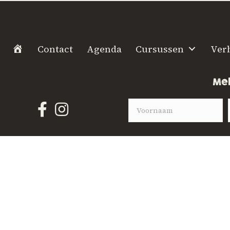
H
Contact
Agenda
Cursussen
Ver
o
m
Mel
e