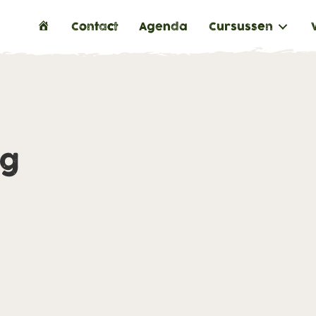
H
Contact
Agenda
Cursussen
o
m
e
ng