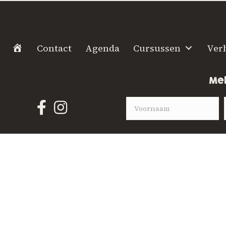
H
Contact
Agenda
Cursussen
Ver
o
m
Mel
e