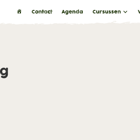
H
Contact
Agenda
Cursussen
o
m
e
ng