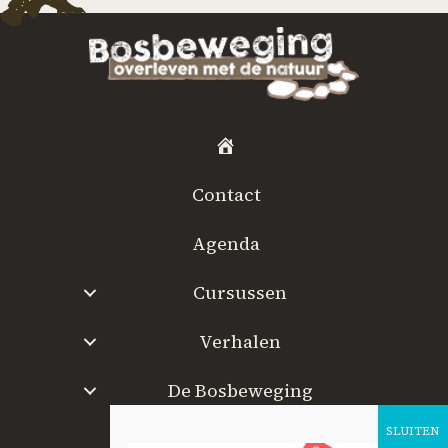
H
o
Contact
m
e
Agenda
Cursussen
Verhalen
De Bosbeweging
W