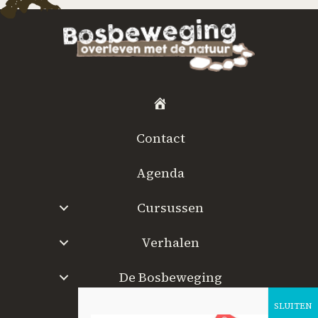
H
o
Contact
m
e
Agenda
Cursussen
Verhalen
De Bosbeweging
W