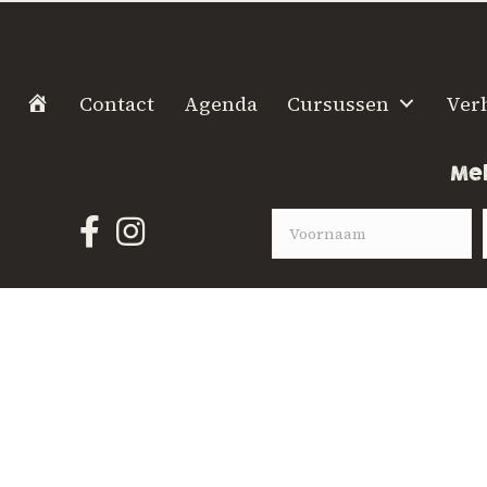
H
Contact
Agenda
Cursussen
Ver
o
m
Mel
e