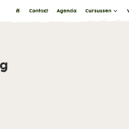
H
Contact
Agenda
Cursussen
o
m
e
ng