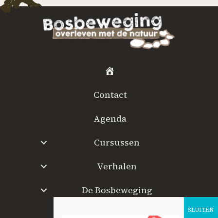
H
o
Contact
m
e
Agenda
Cursussen
Verhalen
De Bosbeweging
W