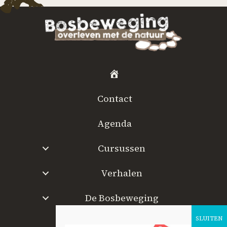
H
o
Contact
m
e
Agenda
Cursussen
Verhalen
De Bosbeweging
W