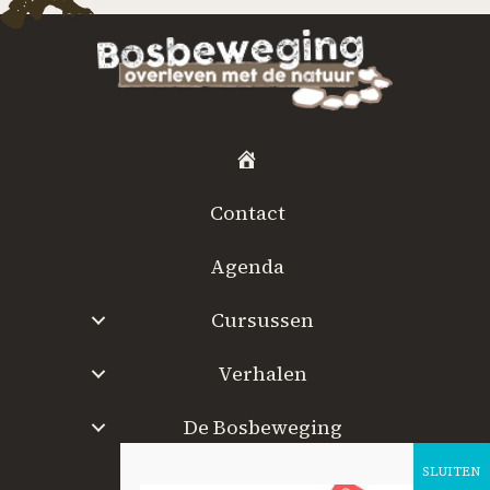
H
o
Contact
m
e
Agenda
Cursussen
Verhalen
De Bosbeweging
W