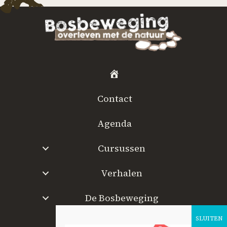
H
o
Contact
m
e
Agenda
Cursussen
Verhalen
De Bosbeweging
W