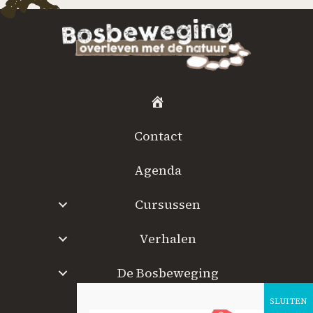
H
o
Contact
m
e
Agenda
Cursussen
Verhalen
De Bosbeweging
W