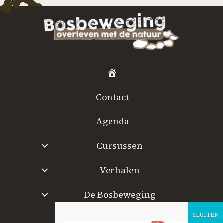
H
o
Contact
m
e
Agenda
Cursussen
Verhalen
De Bosbeweging
W