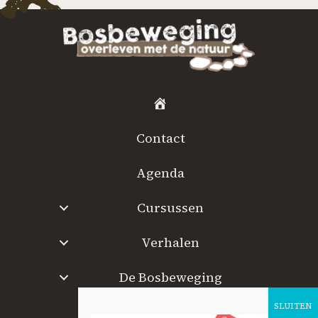
H
o
Contact
m
e
Agenda
Cursussen
Verhalen
De Bosbeweging
W