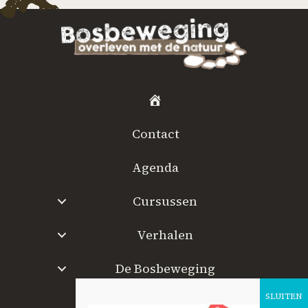
H
o
Contact
m
e
Agenda
Cursussen
Verhalen
De Bosbeweging
W