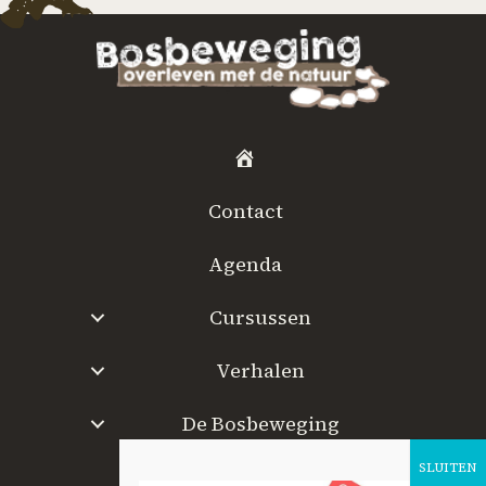
H
o
Contact
m
e
Agenda
Cursussen
Verhalen
De Bosbeweging
W