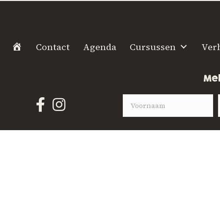
H
Contact
Agenda
Cursussen
Ver
o
m
Mel
e