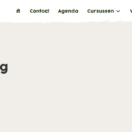
H
Contact
Agenda
Cursussen
o
m
e
ng