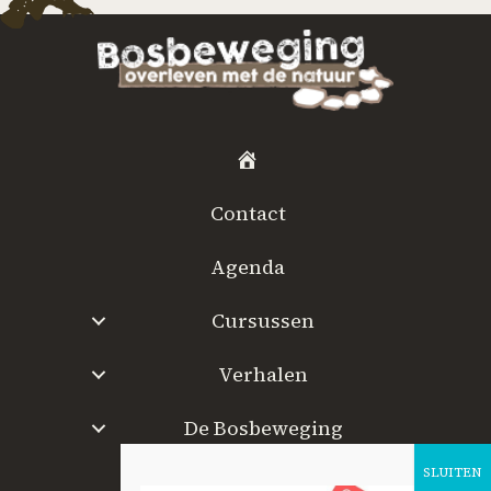
H
o
Contact
m
e
Agenda
Cursussen
Verhalen
De Bosbeweging
W