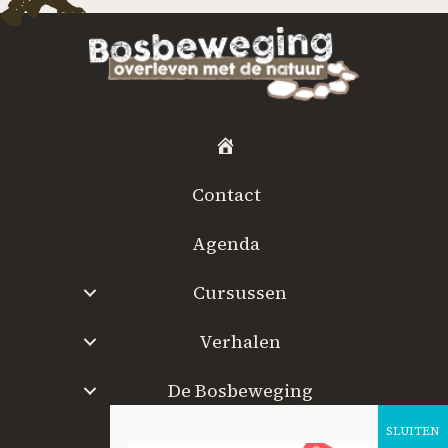
H
o
Contact
m
e
Agenda
Cursussen
Verhalen
De Bosbeweging
W