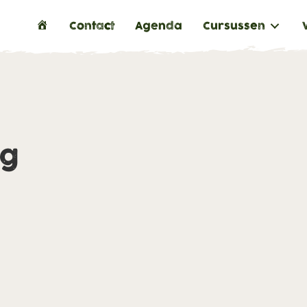
H
Contact
Agenda
Cursussen
o
m
e
ng