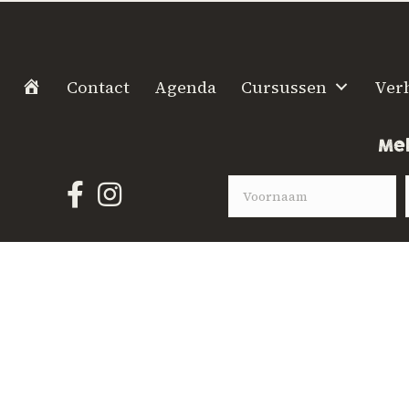
H
Contact
Agenda
Cursussen
Ver
o
m
Mel
e