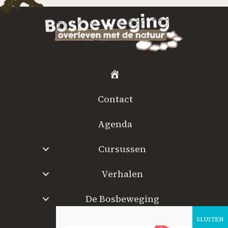
H
o
Contact
m
e
Agenda
Cursussen
Verhalen
De Bosbeweging
W