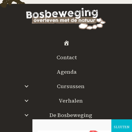
H
o
Contact
m
e
Agenda
Cursussen
Verhalen
De Bosbeweging
W