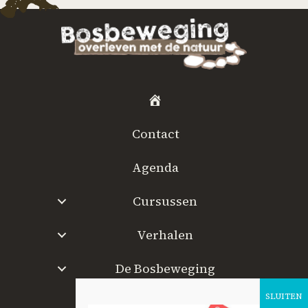
H
o
Contact
m
e
Agenda
Cursussen
Verhalen
De Bosbeweging
W