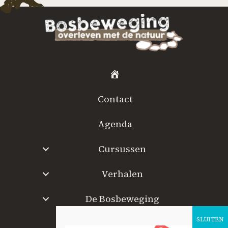
H
o
Contact
m
e
Agenda
Cursussen
Verhalen
De Bosbeweging
W