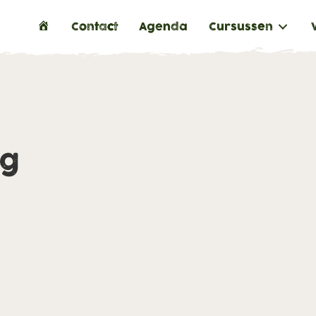
H
Contact
Agenda
Cursussen
o
m
e
ng