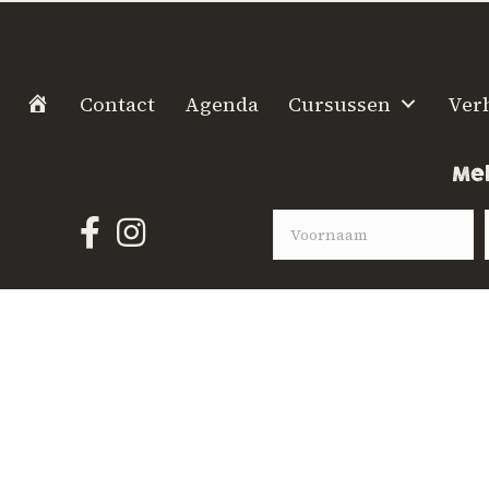
H
Contact
Agenda
Cursussen
Ver
o
m
Mel
e