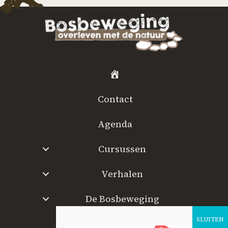
H
o
Contact
m
e
Agenda
Cursussen
Verhalen
De Bosbeweging
W