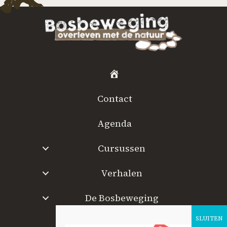
H
o
Contact
m
e
Agenda
Cursussen
Verhalen
De Bosbeweging
W